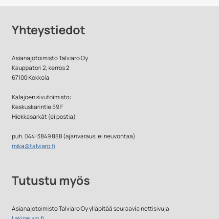
Yhteystiedot
Asianajotoimisto Talviaro Oy
Kauppatori 2, kerros 2
67100 Kokkola
Kalajoen sivutoimisto:
Keskuskarintie 59 F
Hiekkasärkät (ei postia)
puh. 044-3849 888 (ajanvaraus, ei neuvontaa)
mika@talviaro.fi
Tutustu myös
Asianajotoimisto Talviaro Oy ylläpitää seuraavia nettisivuja:
Lakineuvo.fi