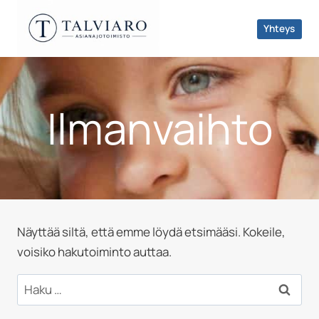
Siirry
sisältöön
Yhteys
Ilmanvaihto
Näyttää siltä, että emme löydä etsimääsi. Kokeile,
voisiko hakutoiminto auttaa.
Haku: