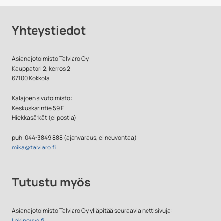
Yhteystiedot
Asianajotoimisto Talviaro Oy
Kauppatori 2, kerros 2
67100 Kokkola
Kalajoen sivutoimisto:
Keskuskarintie 59 F
Hiekkasärkät (ei postia)
puh. 044-3849 888 (ajanvaraus, ei neuvontaa)
mika@talviaro.fi
Tutustu myös
Asianajotoimisto Talviaro Oy ylläpitää seuraavia nettisivuja:
Lakineuvo.fi