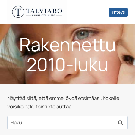
Siirry
sisältöön
Yhteys
Rakennettu
2010-luku
Näyttää siltä, että emme löydä etsimääsi. Kokeile,
voisiko hakutoiminto auttaa.
Haku: