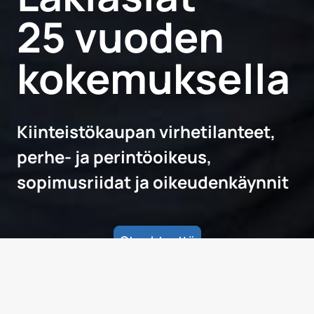
25 vuoden
kokemuksella
Kiinteistökaupan virhetilanteet,
perhe- ja perintöoikeus,
sopimusriidat
ja oikeudenkäynnit
Ota yhteyttä